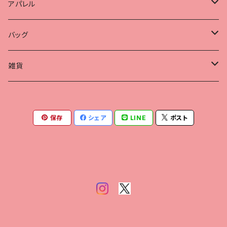
アパレル
Tシャツ
バッグ
帽子
保温冷バッグ
雑貨
ポーチ
保存
シェア
LINE
ポスト
ハンカチ
アクリルキーホルダー
マグカップ
ステッカー