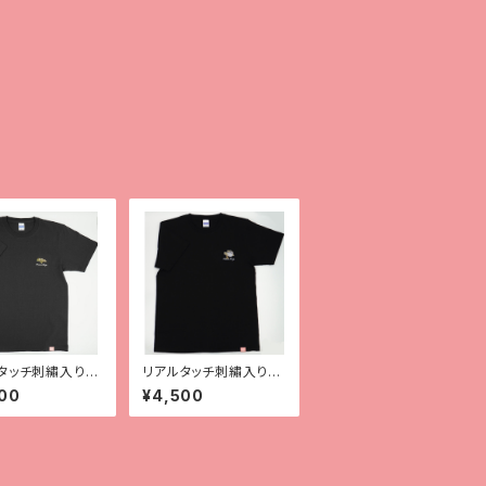
タッチ刺繡入りT
リアルタッチ刺繡入りT
【チャホウア】
シャツ【レオパ（ハイイエ
00
¥4,500
ロー）】