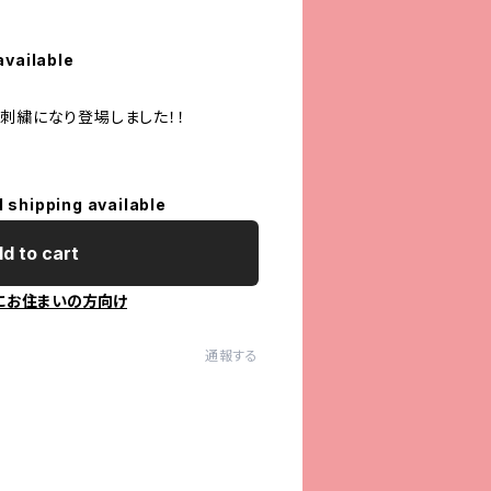
available
刺繍になり登場しました！！
l shipping available
d to cart
にお住まいの方向け
通報する