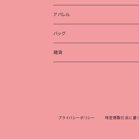
アパレル
Tシャツ
バッグ
帽子
保温冷バッグ
雑貨
ポーチ
ハンカチ
アクリルキーホルダー
プライバシーポリシー
特定商取引法に基
マグカップ