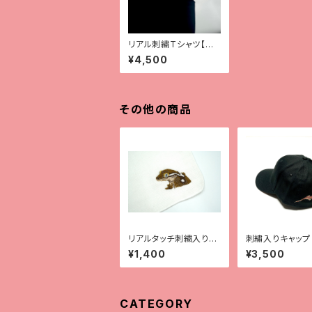
リアル刺繍Tシャツ【ク
レス】
¥4,500
その他の商品
リアルタッチ刺繍入りガ
刺繡入りキャップ
ーゼハンカチ【全4種】
ゴ】
¥1,400
¥3,500
CATEGORY