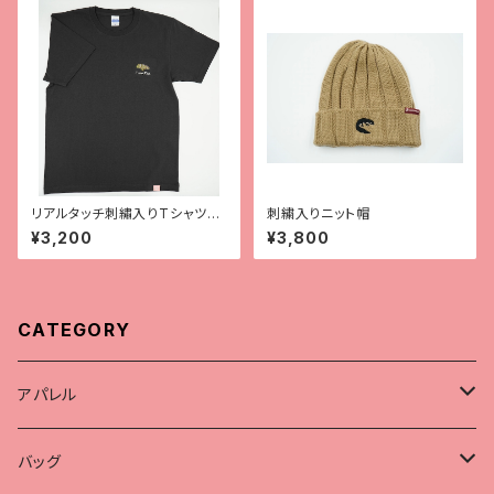
リアルタッチ刺繡入りTシャツ
刺繍入りニット帽
【チャホウア】
¥3,200
¥3,800
CATEGORY
アパレル
Tシャツ
バッグ