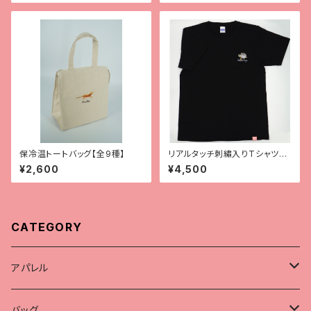
保冷温トートバッグ【全9種】
リアルタッチ刺繡入りTシャツ
【レオパ（ハイイエロー）】
¥2,600
¥4,500
CATEGORY
アパレル
Tシャツ
バッグ