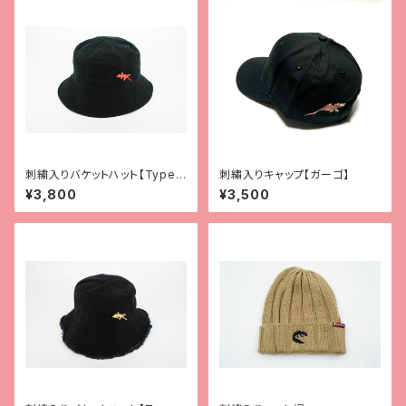
刺繍入りバケットハット【Type
刺繡入りキャップ【ガーゴ】
1】
¥3,800
¥3,500