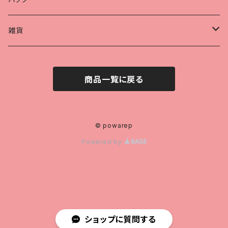
帽子
保温冷バッグ
雑貨
ポーチ
商品一覧に戻る
ハンカチ
アクリルキーホルダー
© powarep
Powered by
マグカップ
ステッカー
メッセージカード
ショップに質問する