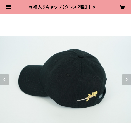
刺繡入りキャップ【クレス2種】 | pow
arep