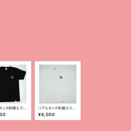
タッチ刺繍入りT
リアルタッチ刺繡入りT
【ガーゴイルゲッ
シャツ【サラシノ】
500
¥4,500