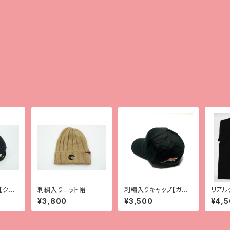
【クレ
刺繍入りニット帽
刺繡入りキャップ【ガー
リアル
ゴ】
シャツ
¥3,800
¥3,500
¥4,
コー】