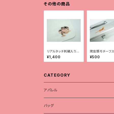
その他の商品
リアルタッチ刺繍入りガ
爬虫類モチーフス
ーゼハンカチ【レオパ
ー【全9種】
¥1,400
¥500
（スーパーマックスノ
ー）】
CATEGORY
アパレル
Tシャツ
バッグ