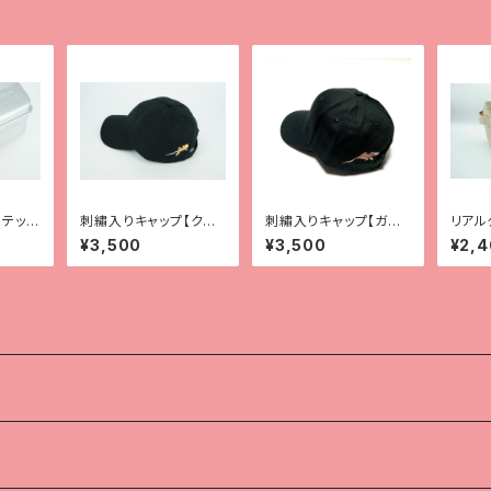
テッカ
刺繡入りキャップ【クレ
刺繡入りキャップ【ガー
リアル
ス2種】
ゴ】
ーチ【
¥3,500
¥3,500
¥2,
ロー）