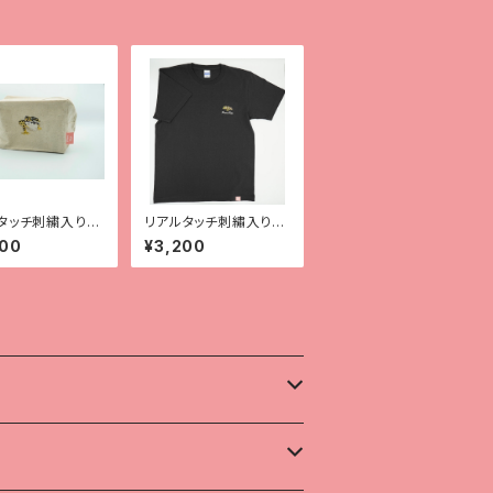
タッチ刺繍入りポ
リアルタッチ刺繡入りT
レオパ（ハイイエ
シャツ【チャホウア】
400
¥3,200
】