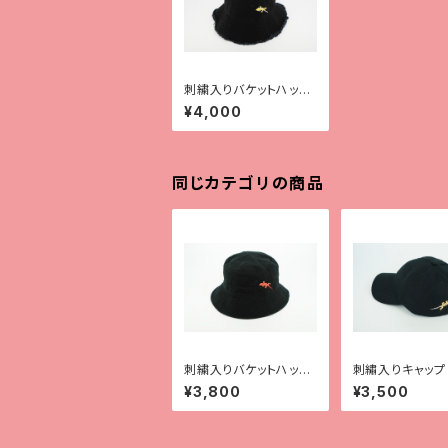
刺繍入りバケットハット
【Type2】
¥4,000
同じカテゴリの商品
刺繍入りバケットハット
刺繡入りキャップ
【Type1】
ス2種】
¥3,800
¥3,500