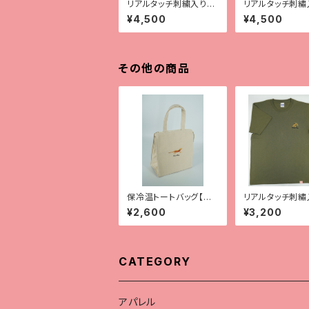
リアルタッチ刺繍入りT
リアルタッチ刺繡
シャツ【ガーゴイルゲッ
シャツ【サラシノ】
¥4,500
¥4,500
コー】
その他の商品
保冷温トートバッグ【全9
リアルタッチ刺繡
種】
シャツ【クレス】
¥2,600
¥3,200
CATEGORY
アパレル