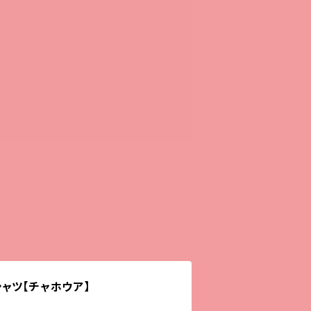
ャツ【チャホウア】