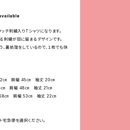
available
タッチ刺繍入りTシャツになります。
る刺繍が目に留まるデザインです。
う、裏処理をしているので、１枚でも快
52㎝ 肩幅 45㎝ 袖丈 20㎝
5㎝ 肩幅 48㎝ 袖丈 21㎝
58㎝ 肩幅 53㎝ 袖丈 22㎝
ト宅急便を選択ください。