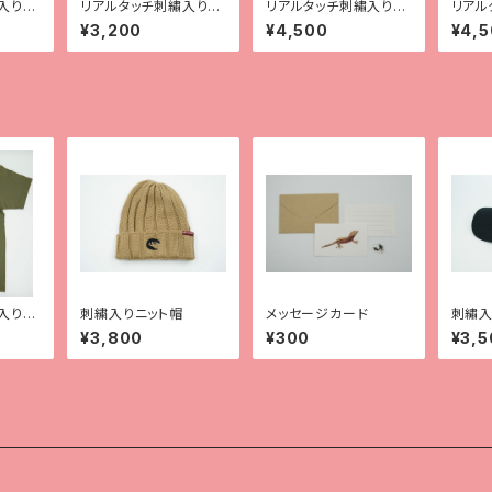
入りT
リアルタッチ刺繡入りT
リアルタッチ刺繡入りT
リアル
シャツ【クレス】
シャツ【レオパ（ハイイエ
シャツ
¥3,200
¥4,500
¥4,
ロー）】
マック
入りT
刺繍入りニット帽
メッセージカード
刺繡入
ス2種
¥3,800
¥300
¥3,5