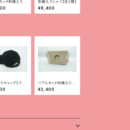
タッチ刺繡入りT
刺繡入りシャツ【全２種】
【レオパ（スーパー
500
¥8,400
スノー）】
りキャップ【クレ
リアルタッチ刺繍入りポ
】
ーチ【レオパ（ハイイエ
00
¥2,400
ロー）】