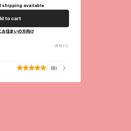
l shipping available
d to cart
にお住まいの方向け
通報する
(9)