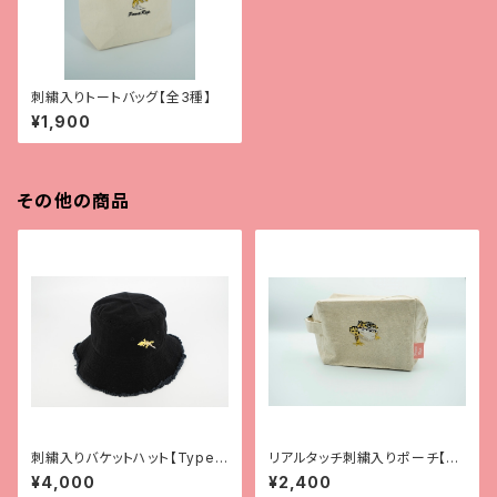
刺繍入りトートバッグ【全3種】
¥1,900
その他の商品
刺繍入りバケットハット【Type
リアルタッチ刺繍入りポーチ【レ
2】
オパ（ハイイエロー）】
¥4,000
¥2,400