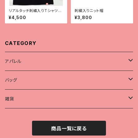
リアルタッチ刺繡入りTシャツ
刺繍入りニット帽
【レオパ（ハイイエロー）】
¥4,500
¥3,800
CATEGORY
アパレル
Tシャツ
バッグ
帽子
保温冷バッグ
雑貨
ポーチ
商品一覧に戻る
ハンカチ