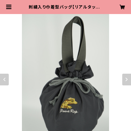
刺繍入り巾着型バッグ【リアルタッチ】
| powarep