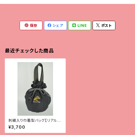
保存
シェア
LINE
ポスト
最近チェックした商品
刺繍入り巾着型バッグ【リアルタ
ッチ】
¥3,700