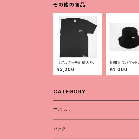
その他の商品
リアルタッチ刺繡入りT
刺繍入りバケット
シャツ【チャホウア】
【Type2】
¥3,200
¥4,000
CATEGORY
アパレル
Tシャツ
バッグ