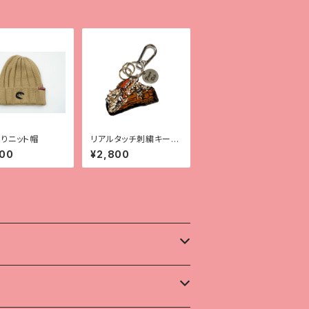
りニット帽
リアルタッチ刺繍キーホ
ルダー【ガーゴ】
800
¥2,800