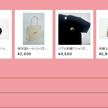
ハット
保冷温トートバッグ【全9
リアル刺繍Tシャツ【ク
刺繍入
種】
レス】
¥2,600
¥4,500
¥3,