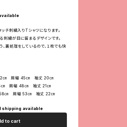
available
タッチ刺繍入りTシャツになります。
る刺繍が目に留まるデザインです。
う、裏処理をしているので、１枚でも快
52㎝ 肩幅 45㎝ 袖丈 20㎝
5㎝ 肩幅 48㎝ 袖丈 21㎝
58㎝ 肩幅 53㎝ 袖丈 22㎝
l shipping available
d to cart