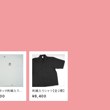
タッチ刺繡入りT
刺繡入りシャツ【全２種】
【レオパ（スーパー
500
¥8,400
スノー）】