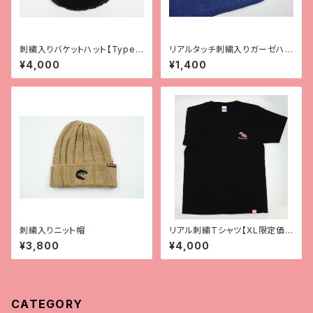
刺繍入りバケットハット【Type
リアルタッチ刺繍入りガーゼハン
2】
カチ【レオパ（ハイイエロー）】
¥4,000
¥1,400
刺繍入りニット帽
リアル刺繍Tシャツ【XL限定価
格！！】
¥3,800
¥4,000
CATEGORY