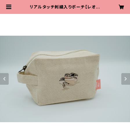
リアルタッチ刺繍入りポーチ【レオパ
（スーパーマックスノー）】 | poware
p