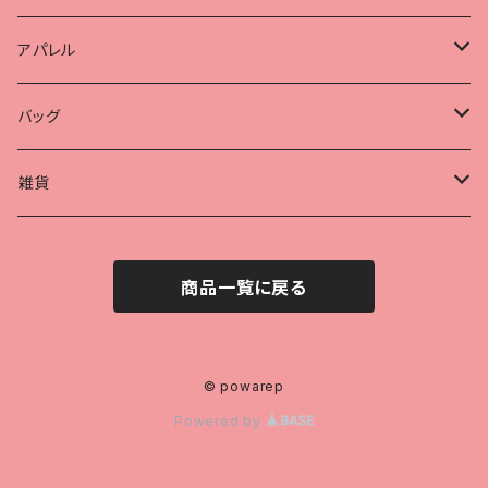
アパレル
Tシャツ
バッグ
帽子
保温冷バッグ
雑貨
ポーチ
商品一覧に戻る
ハンカチ
アクリルキーホルダー
© powarep
Powered by
マグカップ