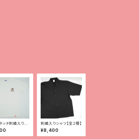
タッチ刺繡入りT
刺繡入りシャツ【全２種】
【レオパ（スーパー
500
¥8,400
スノー）】