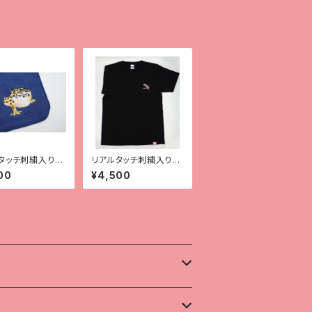
タッチ刺繍入りガ
リアルタッチ刺繍入りT
ンカチ【レオパ
シャツ【ガーゴイルゲッ
00
¥4,500
イエロー）】
コー】