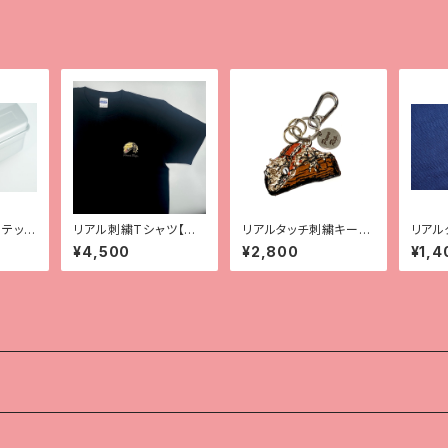
テッカ
リアル刺繍Tシャツ【ク
リアルタッチ刺繍キーホ
リアル
レス】
ルダー【ガーゴ】
ーゼハ
¥4,500
¥2,800
¥1,4
（ハイ