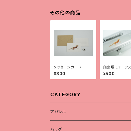
その他の商品
メッセージカード
爬虫類モチーフス
ー【全9種】
¥300
¥500
CATEGORY
アパレル
Tシャツ
バッグ