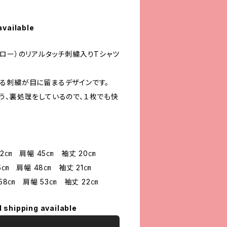
available
ロー）のリアルタッチ刺繍入りTシャツ
る刺繍が目に留まるデザインです。
う、裏処理をしているので、１枚でも快
52㎝ 肩幅 45㎝ 袖丈 20㎝
5㎝ 肩幅 48㎝ 袖丈 21㎝
58㎝ 肩幅 53㎝ 袖丈 22㎝
l shipping available